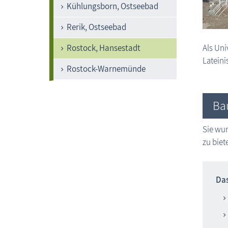
Kühlungsborn, Ostseebad
Rerik, Ostseebad
Rostock, Hansestadt
Als Uni
Lateini
Rostock-Warnemünde
Ba
Sie wu
zu biet
Das