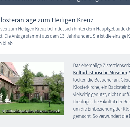
Klosteranlage zum Heiligen Kreuz
ster zum Heiligen Kreuz befindet sich hinter dem Hauptgebäude der
t. Die Anlage stammt aus dem 13. Jahrhundert. Sie ist die einzige K
n blieb.
Das ehemalige Zisterzienserkl
Kulturhistorische Museum
.
locken die Besucher an. Gle
Klosterkirche, ein Backstein
vielseitig genutzt, nicht nur 
theologische Fakultät der Ros
um die Einbeziehung der Klo
gemacht. So verwundert die 