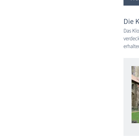
Die 
Das Klo
verdeck
erhalte