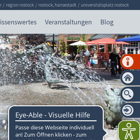
e
region rostock
rostock, hansestadt
universitätsplatz rostock
issenswertes
Veranstaltungen
Blog