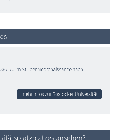
zes
867-70 im Stil der Neorenaissance nach
mehr Infos zur Rostocker Universität
sitätsplatzplatzes ansehen?