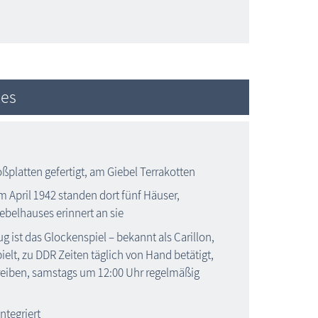
zes
oßplatten gefertigt, am Giebel Terrakotten
 April 1942 standen dort fünf Häuser,
belhauses erinnert an sie
ug ist das Glockenspiel – bekannt als Carillon,
elt, zu DDR Zeiten täglich von Hand betätigt,
eiben, samstags um 12:00 Uhr regelmäßig
ntegriert