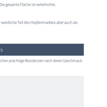
Die gesamte Fläche ist verkehrsfrei.
er westliche Teil des Hopfenmarktes aber auch als
Rostock: Brunnen der Lebensfreude
es
uchen prächtige Residenzen nach deren Geschmack