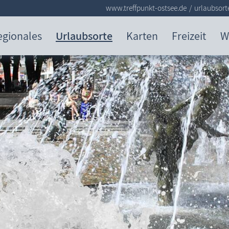
www.treffpunkt-ostsee.de
urlaubsort
egionales
Urlaubsorte
Karten
Freizeit
W