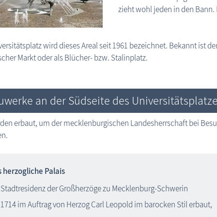
zieht wohl jeden in den Bann. 
versitätsplatz wird dieses Areal seit 1961 bezeichnet. Bekannt ist d
scher Markt oder als Blücher- bzw. Stalinplatz.
uwerke an der Südseite des Universitätsplatz
rden erbaut, um der mecklenburgischen Landesherrschaft bei Bes
en.
 herzogliche Palais
Stadtresidenz der Großherzöge zu Mecklenburg-Schwerin
1714 im Auftrag von Herzog Carl Leopold im barocken Stil erbaut,