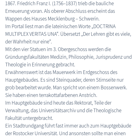
1867. Friedrich Franz I. (1756–1837) trieb die bauliche
Erneuerung voran. Als oberer Abschluss erscheint das
Wappen des Hauses Mecklenburg – Schwerin.
Im Portal liest man die lateinischen Worte „DOCTRINA
MULTIPLEX VERITAS UNA“. Übersetzt „Der Lehren gibt es viele,
der Wahrheit nur eine“.
Mit den vier Statuen im 3. Obergeschoss werden die
Gründungsfakultäten Medizin, Philosophie, Jurisprudenz und
Theologie in Erinnerung gebracht.
Erwähnenswert ist das Mauerwerk im Erdgeschoss des
Hauptgebäudes. Es sind Steinquader, deren Stirnseite nur
grob bearbeitet wurde. Man spricht von einem Bossenwerk.
Sie haben einen terrakottafarbenen Anstrich.
Im Hauptgebäude sind heute das Rektorat, Teile der
Verwaltung, das Universitätsarchiv und die Theologische
Fakultät untergebracht.
Ein Stadtrundgang führt fast immer auch zum Hauptgebäude
der Rostocker Universität. Und ansonsten sollte man einen