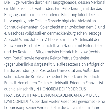
Die Flügel werden durch ein Hauptgebäude, dessen Merkmal
ein Mittelrisalit ist, verbunden. Eine Gliederung, mit der das
Eingangsportal einen besonderen Blickfang bildet. Dieser
hervorspringende Teil der Fassade birgt eine Vielzahl an
Schmuckelementen. So entdeckt man zwischen dem 3. und
4. Geschoss Vollplastiken der mecklenburgischen Herzöge
Albrecht V. und Johann IV. Ebenso sind im Mittelrisalit der
Schweriner Bischof Heinrich II. von Nauen (mit Hirtenstab)
und der Rostocker Bürgermeister Heinrich Katzow (rechts
vom Portal) sowie der erste Rektor Petrus Stenbeke
(gegenüber links) dargestellt. Sie alle setzten sich erfolgreich
für die Gründung der Rostocker Universität ein. Außerdem
schmücken die Köpfe von Friedrich Franz I. und Friedrich
Franz II. den oberen Teil im Mittelrisalit. Friedrich Franz II. ist
auch die Inschrift „IN HONOREM DEI FRIDERICUS
FRANCISCUS II HANC DOMUM ACADEMICAM A S M D CCC
LXVII CONDIDIT“ über dem vierten Geschoss gewidmet - eine
Lobpreisung seiner Verdienste für die Universität im Jahre