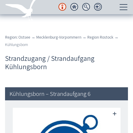
Unterkünfte
Region: Ostsee
→
Mecklenburg-Vorpommern
→
Region Rostock
→
Regionales
Kühlungsborn
Urlaubsorte
Strandzugang / Strandaufgang
Kühlungsborn
Karten
Freizeit
Kühlungsborn – Strandaufgang 6
Wissenswertes
Veranstaltungen
Blog