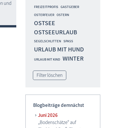
en und
FREIZEITPROFIS
GASTGEBER
OSTERFEUER
OSTERN
OSTSEE
OSTSEEURLAUB
SEGELSCHLITTEN
SPASS
URLAUB MIT HUND
WINTER
URLAUB MIT KIND
Filter löschen
Blogbeiträge demnächst
Juni 2026
„Bodenschätze“ auf