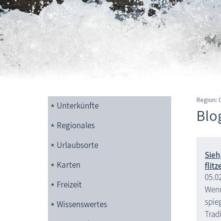
Region:
Unterkünfte
Blo
Regionales
Urlaubsorte
Sieh
Karten
flitz
05.0
Freizeit
Wenn
spieg
Wissenswertes
Trad