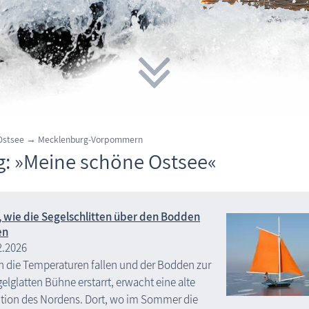
 Ostsee → Mecklenburg-Vorpommern
g: »Meine schöne Ostsee«
, wie die Segelschlitten über den Bodden
en
2.2026
 die Temperaturen fallen und der Bodden zur
elglatten Bühne erstarrt, erwacht eine alte
ition des Nordens. Dort, wo im Sommer die