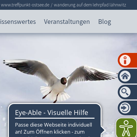
www.treffpunkt-ostsee.de
wanderung auf dem lehrpfad lähnwitz
issenswertes
Veranstaltungen
Blog