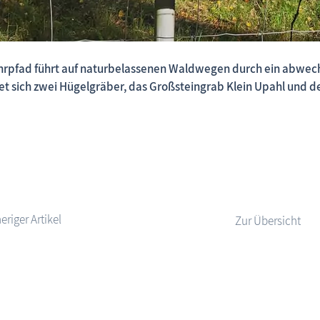
hrpfad führt auf naturbelassenen Waldwegen durch ein abwec
Fischland-Darß-Zingst.net: neu eingestellte Unterkünfte,
et sich zwei Hügelgräber, das Großsteingrab Klein Upahl und de
Zur Übersicht