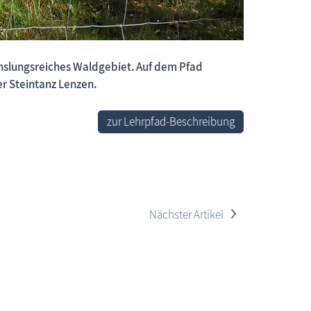
hslungsreiches Waldgebiet. Auf dem Pfad
 neue Beiträge, neue Bilderserien von traditionellen Festen
r Steintanz Lenzen.
zur Lehrpfad-Beschreibung
>