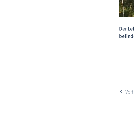
Der Le
befind
<