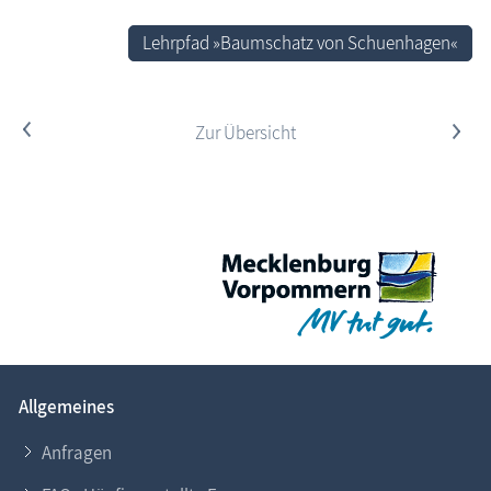
Lehrpfad »Baumschatz von Schuenhagen«
<
Zur Übersicht
>
Allgemeines
Anfragen