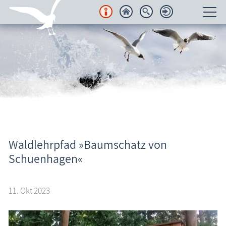
Unterkünfte
Regionales
Urlaubsorte
Karten
Freizeit
Waldlehrpfad »Baumschatz von
Aktuelles
Schuenhagen«
Wissenswertes
11. Okt 2023
Veranstaltungen
Blog