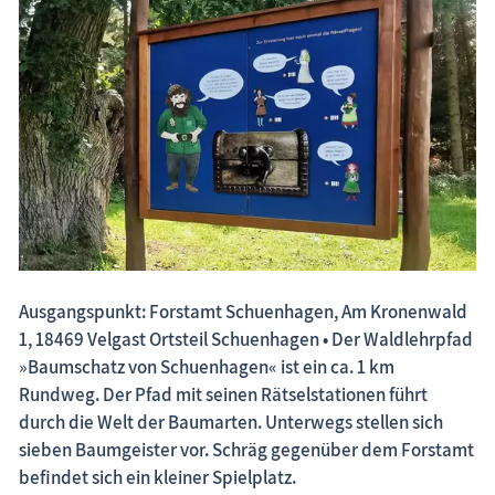
Fischland-Darß-Zingst.net: neu eingestellte Unterkünfte, neue Beiträge,
neue Bilderserien von traditionellen Festen
Ausgangspunkt: Forstamt Schuenhagen, Am Kronenwald
1, 18469 Velgast Ortsteil Schuenhagen • Der Waldlehrpfad
»Baumschatz von Schuenhagen« ist ein ca. 1 km
Rundweg. Der Pfad mit seinen Rätselstationen führt
durch die Welt der Baumarten. Unterwegs stellen sich
sieben Baumgeister vor. Schräg gegenüber dem Forstamt
befindet sich ein kleiner Spielplatz.