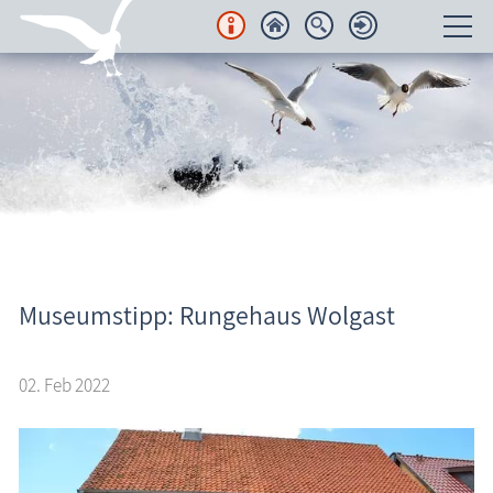
Unterkünfte
Regionales
Urlaubsorte
Karten
Aktuelles
Freizeit
Museumstipp: Rungehaus Wolgast
Wissenswertes
02. Feb 2022
Veranstaltungen
Blog