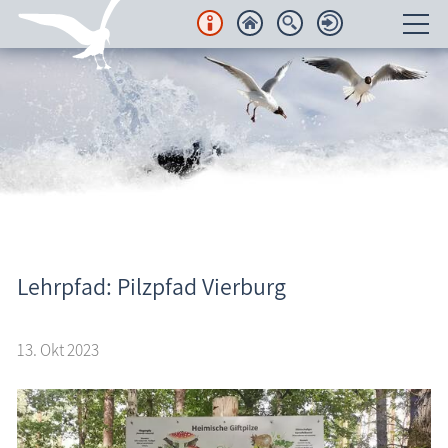
Unterkünfte
Regionales
Urlaubsorte
Karten
Freizeit
Aktuelles
Lehrpfad: Pilzpfad Vierburg
Wissenswertes
13. Okt 2023
Veranstaltungen
Blog