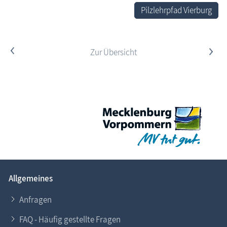
Pilzlehrpfad Vierburg
<
Zur Übersicht
>
Allgemeines
Anfragen
FAQ - Häufig gestellte Fragen