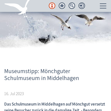
Unterkünfte
Regionales
Urlaubsorte
Karten
Aktuelles
Freizeit
Museumstipp: Mönchguter
Schulmuseum in Middelhagen
Wissenswertes
16. Jul 2023
Veranstaltungen
Das Schulmuseum in Middelhagen auf Mönchgut versetzt
Blog
seine Besucher zurück in die damalige Zeit. - Besonders