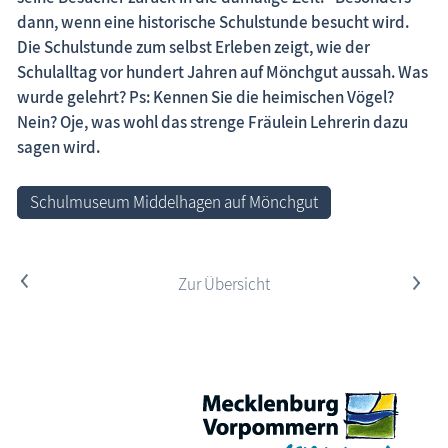
dann, wenn eine historische Schulstunde besucht wird.
Fischland-Darß-Zingst.net: neu eingestellte Unterkünfte, neue Beiträge,
Die Schulstunde zum selbst Erleben zeigt, wie der
neue Bilderserien von traditionellen Festen
Schulalltag vor hundert Jahren auf Mönchgut aussah. Was
wurde gelehrt? Ps: Kennen Sie die heimischen Vögel?
Nein? Oje, was wohl das strenge Fräulein Lehrerin dazu
sagen wird.
Schulmuseum Middelhagen auf Mönchgut
<
Zur Übersicht
>