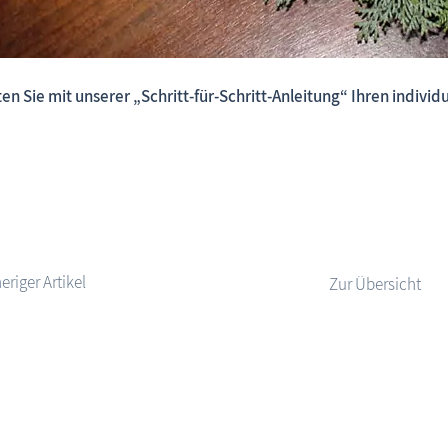
en Sie mit unserer „Schritt-für-Schritt-Anleitung“ Ihren indivi
Fischland-Darß-Zingst.net: neu eingestellte Unterkünfte,
Zur Übersicht