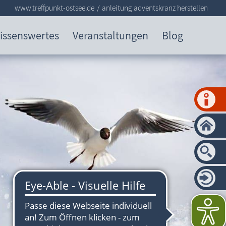
www.treffpunkt-ostsee.de
anleitung adventskranz herstellen
issenswertes
Veranstaltungen
Blog