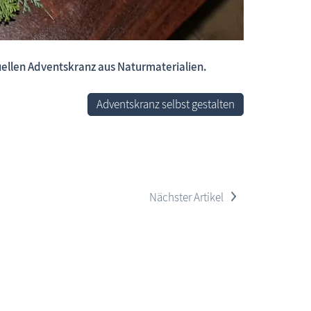
duellen Adventskranz aus Naturmaterialien.
 neue Beiträge, neue Bilderserien von traditionellen Festen
Adventskranz selbst gestalten
>