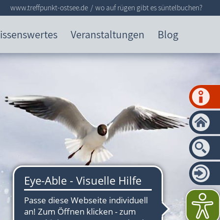
www.treffpunkt-ostsee.de
wo auf rügen gibt es süntelbuchen?
issenswertes
Veranstaltungen
Blog