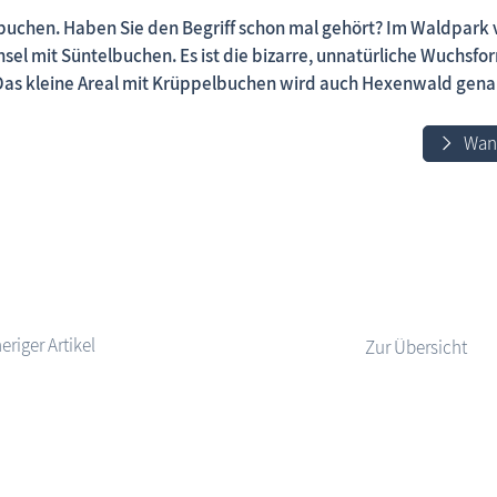
buchen. Haben Sie den Begriff schon mal gehört? Im Waldpark v
sel mit Süntelbuchen. Es ist die bizarre, unnatürliche Wuchsfor
 Das kleine Areal mit Krüppelbuchen wird auch Hexenwald gena
Fischland-Darß-Zingst.net: neu eingestellte Unterkünfte,
Wand
Zur Übersicht