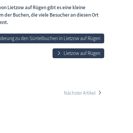
on Lietzow auf Rügen gibt es eine kleine
m der Buchen, die viele Besucher an diesen Ort
nnt.
 neue Beiträge, neue Bilderserien von traditionellen Festen
erung zu den Süntelbuchen in Lietzow auf Rügen
Lietzow auf Rügen
>