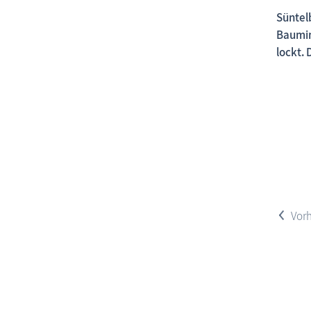
Süntel
Baumin
lockt.
<