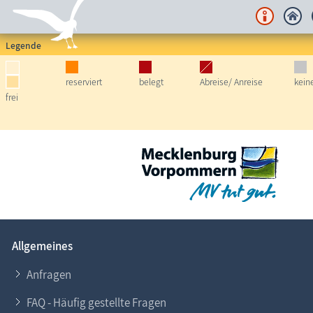
Legende
Unterkünfte
reserviert
belegt
Abreise/ Anreise
kein
Regionales
frei
Urlaubsorte
Karten
Freizeit
Wissenswertes
Allgemeines
Veranstaltungen
Anfragen
Blog
FAQ - Häufig gestellte Fragen