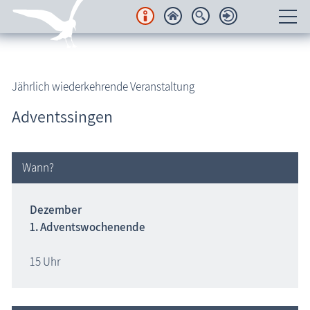
Unterkünfte
Jährlich wiederkehrende Veranstaltung
Regionales
Adventssingen
Urlaubsorte
Karten
Wann?
Freizeit
Dezember
1. Advents­wochenende
Wissenswertes
15 Uhr
Veranstaltungen
Blog