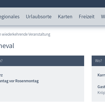
egionales
Urlaubsorte
Karten
Freizeit
W
h wiederkehrende Veranstaltung
neval
n?
Wo?
rz
Karn
nntag vor Rosenmontag
Gas
Kröp