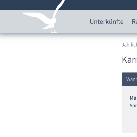
Unterkünfte
R
Jährlic
Kar
Wan
Mä
So