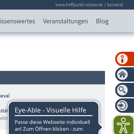
www.treffpunkt-ostsee.de
karneval
issenswertes
Veranstaltungen
Blog
eval
tstätte „Zum Raben“
elin