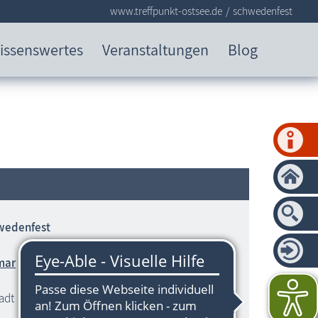
www.treffpunkt-ostsee.de
schwedenfest
issenswertes
Veranstaltungen
Blog
wedenfest
mar
tadt