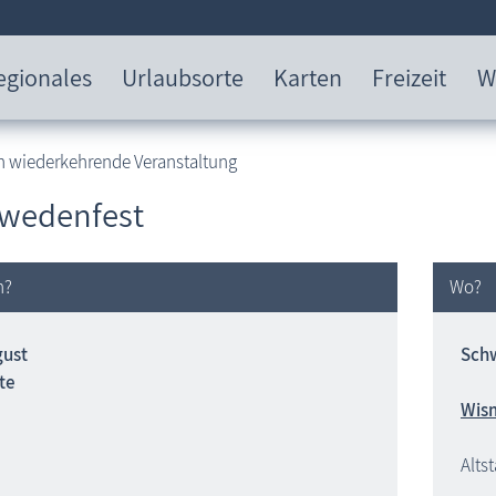
egionales
Urlaubsorte
Karten
Freizeit
W
h wiederkehrende Veranstaltung
wedenfest
n?
Wo?
ust
Sch
te
Wis
Alts