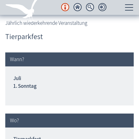
Jährlich wiederkehrende Veranstaltung
Unterkünfte
Tierparkfest
Regionales
Urlaubsorte
Wann?
Karten
Juli
1. Sonntag
Freizeit
Wissenswertes
Veranstaltungen
Wo?
Blog