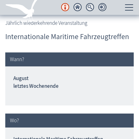
Jährlich wiederkehrende Veranstaltung
Unterkünfte
Internationale Maritime Fahrzeugtreffen
Regionales
Urlaubsorte
Wann?
Karten
August
letztes Wochenende
Freizeit
Wissenswertes
Veranstaltungen
Wo?
Blog