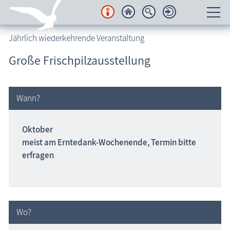
Jährlich wiederkehrende Veranstaltung
Unterkünfte
Große Frischpilzausstellung
Regionales
Urlaubsorte
Wann?
Karten
Oktober
meist am Erntedank-Wochenende, Termin bitte
Freizeit
erfragen
Wissenswertes
Veranstaltungen
Wo?
Blog