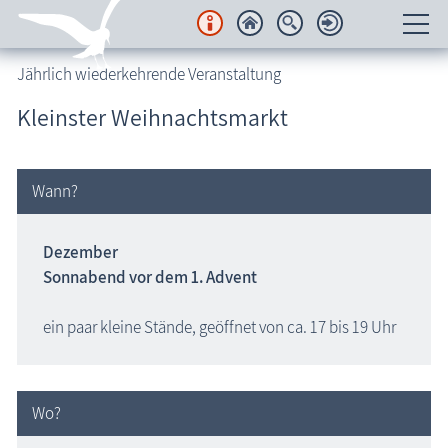
Jährlich wiederkehrende Veranstaltung
Unterkünfte
Kleinster Weihnachtsmarkt
Regionales
Urlaubsorte
Wann?
Karten
Dezember
Sonnabend vor dem 1. Advent
Freizeit
ein paar kleine Stände, geöffnet von ca. 17 bis 19 Uhr
Wissenswertes
Veranstaltungen
Wo?
Blog