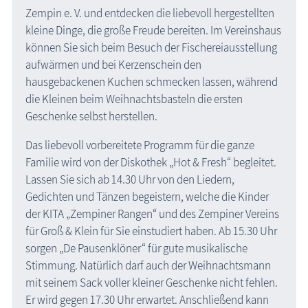
Zempin e. V. und entdecken die liebevoll hergestellten
kleine Dinge, die große Freude bereiten. Im Vereinshaus
können Sie sich beim Besuch der Fischereiausstellung
aufwärmen und bei Kerzenschein den
hausgebackenen Kuchen schmecken lassen, während
die Kleinen beim Weihnachtsbasteln die ersten
Geschenke selbst herstellen.
Das liebevoll vorbereitete Programm für die ganze
Familie wird von der Diskothek „Hot & Fresh“ begleitet.
Lassen Sie sich ab 14.30 Uhr von den Liedern,
Gedichten und Tänzen begeistern, welche die Kinder
der KITA „Zempiner Rangen“ und des Zempiner Vereins
für Groß & Klein für Sie einstudiert haben. Ab 15.30 Uhr
sorgen „De Pausenklöner“ für gute musikalische
Stimmung. Natürlich darf auch der Weihnachtsmann
mit seinem Sack voller kleiner Geschenke nicht fehlen.
Er wird gegen 17.30 Uhr erwartet. Anschließend kann