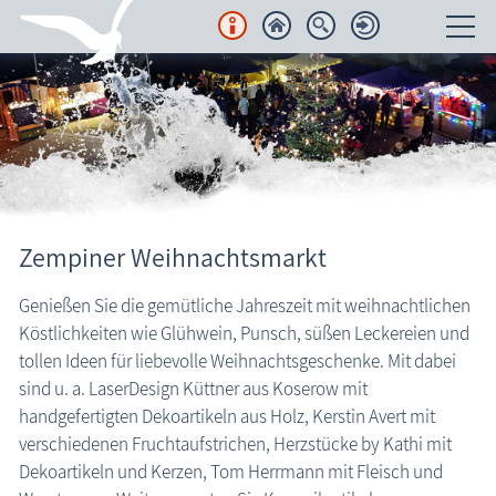
Unterkünfte
Regionales
Urlaubsorte
Zempiner Weihnachtsmarkt
Karten
Genießen Sie die gemütliche Jahreszeit mit weihnachtlichen
Freizeit
Köstlichkeiten wie Glühwein, Punsch, süßen Leckereien und
tollen Ideen für liebevolle Weihnachtsgeschenke. Mit dabei
Wissenswertes
sind u. a. LaserDesign Küttner aus Koserow mit
handgefertigten Dekoartikeln aus Holz, Kerstin Avert mit
Veranstaltungen
Zempin: Weihnachtsmarkt
verschiedenen Fruchtaufstrichen, Herzstücke by Kathi mit
Dekoartikeln und Kerzen, Tom Herrmann mit Fleisch und
Blog