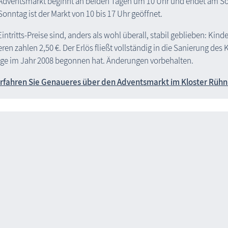
Adventsmarkt beginnt an beiden Tagen um 10 Uhr und endet am S
onntag ist der Markt von 10 bis 17 Uhr geöffnet.
Eintritts-Preise sind, anders als wohl überall, stabil geblieben: Kinde
ren zahlen 2,50 €. Der Erlös fließt vollständig in die Sanierung des 
ge im Jahr 2008 begonnen hat. Änderungen vorbehalten.
rfahren Sie Genaueres über den Adventsmarkt im Kloster Rühn