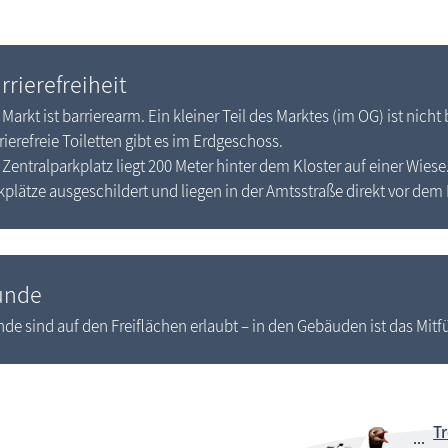
rrierefreiheit
 Markt ist barrierearm. Ein kleiner Teil des Marktes (im OG) ist nicht b
rierefreie Toiletten gibt es im Erdgeschoss.
 Zentralparkplatz liegt 200 Meter hinter dem Kloster auf einer Wies
kplätze ausgeschildert und liegen in der Amtsstraße direkt vor dem 
unde
de sind auf den Freiflächen erlaubt – in den Gebäuden ist das Mitf
T