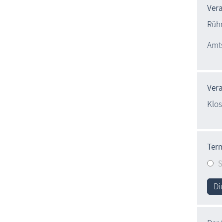
Ver
Rüh
Amts
Vera
Klos
Ter
S
Di