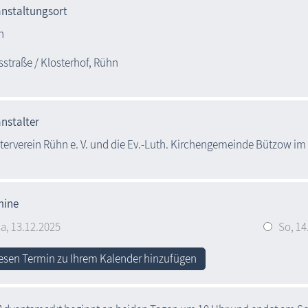
anstaltungsort
n
straße / Klosterhof, Rühn
nstalter
terverein Rühn e. V. und die Ev.-Luth. Kirchengemeinde Bützow i
mine
a,
13.12.2025
So,
14
esen Termin zu Ihrem Kalender hinzufügen