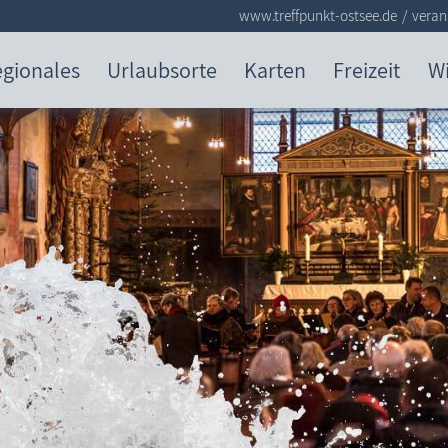
www.treffpunkt-ostsee.de
veran
gionales
Urlaubsorte
Karten
Freizeit
W