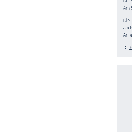
Der 
Am S
Die 
ande
Anla
E