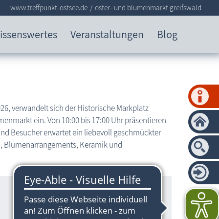
www.treffpunkt-ostsee.de
oster- und blumenmarkt greifswald
issenswertes
Veranstaltungen
Blog
6, verwandelt sich der Historische Markplatz
umenmarkt ein. Von 10:00 bis 17:00 Uhr präsentieren
und Besucher erwartet ein liebevoll geschmückter
zen, Blumenarrangements, Keramik und