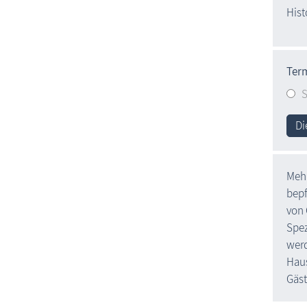
Hist
Ter
S
Di
Mehr
bepf
von 
Spez
werd
Haus
Gäst