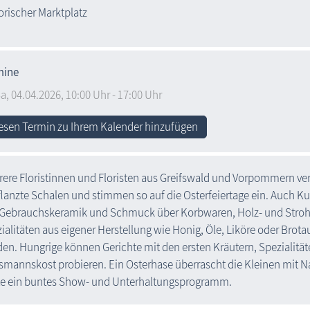
orischer Marktplatz
mine
a,
04.04.2026
, 10:00
Uhr
- 17:00
Uhr
esen Termin zu Ihrem Kalender hinzufügen
ere Floristinnen und Floristen aus Greifswald und Vorpommern ve
lanzte Schalen und stimmen so auf die Osterfeiertage ein. Auch K
Gebrauchskeramik und Schmuck über Korbwaren, Holz- und Stroha
ialitäten aus eigener Herstellung wie Honig, Öle, Liköre oder Brot
en. Hungrige können Gerichte mit den ersten Kräutern, Spezialitä
mannskost probieren. Ein Osterhase überrascht die Kleinen mit Na
e ein buntes Show- und Unterhaltungsprogramm.