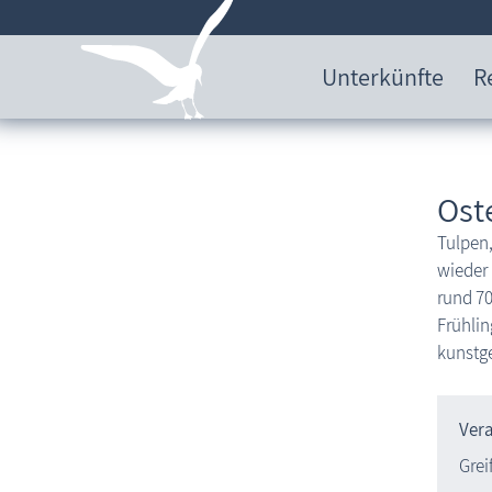
Unterkünfte
R
Ost
Tulpen,
wieder 
rund 70
Frühlin
kunstge
Ver
Grei