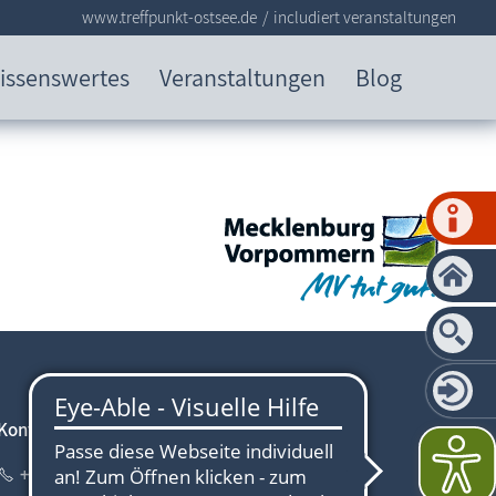
www.treffpunkt-ostsee.de
includiert veranstaltungen
issenswertes
Veranstaltungen
Blog
Kontakt Webmaster
+49 (0)38 202 – 306 87