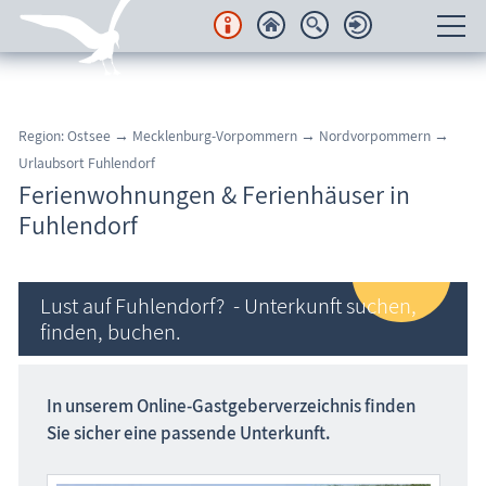
Unterkünfte
Region: Ostsee
→
Mecklenburg-Vorpommern
→
Nordvorpommern →
Regionales
Urlaubsort Fuhlendorf
Ferienwohnungen & Ferienhäuser in
Urlaubsorte
Fuhlendorf
Karten
Lust auf Fuhlendorf? - Unterkunft suchen,
Freizeit
finden, buchen.
Wissenswertes
In unserem Online-Gastgeber­verzeichnis
finden
Veranstaltungen
Sie sicher eine passende Unterkunft.
Blog