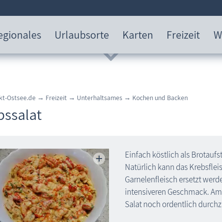
egionales
Urlaubsorte
Karten
Freizeit
W
kt-Ostsee.de
→
Freizeit
→
Unterhaltsames
→
Kochen und Backen
bssalat
Einfach köstlich als Brotaufst
Natürlich kann das Krebsfle
Garnelenfleisch ersetzt werd
intensiveren Geschmack. Am B
Salat noch ordentlich durch