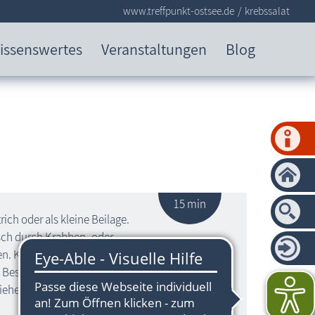
www.treffpunkt-ostsee.de
krebssalat
issenswertes
Veranstaltungen
Blog
15 min
rich oder als kleine Beilage.
isch durch Krabben- oder
en. Krebsfleisch hat jedoch einen
esten einen Tag vorher fertigstellen, damit der
ziehen kann.