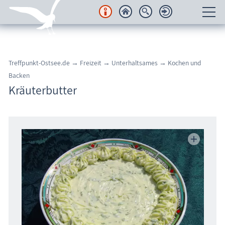
Unterkünfte
Treffpunkt-Ostsee.de
→
Freizeit
→
Unterhaltsames
→
Kochen und
Regionales
Backen
Kräuterbutter
Urlaubsorte
Karten
Freizeit
Wissenswertes
Veranstaltungen
Blog