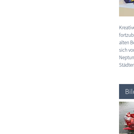
Kreativ
fortzub
alten B
sich v
Neptun 
Städten
Bi