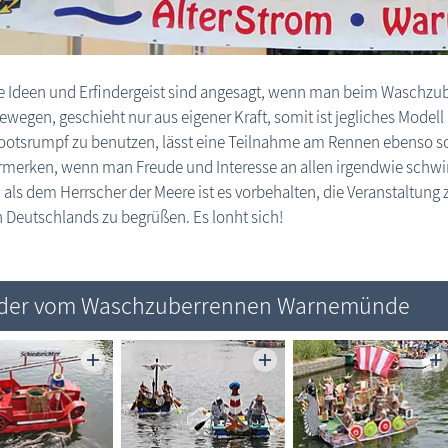
e Ideen und Erfindergeist sind angesagt, wenn man beim Waschzu
ewegen, geschieht nur aus eigener Kraft, somit ist jegliches Model
ootsrumpf zu benutzen, lässt eine Teilnahme am Rennen ebenso sch
ormerken, wenn man Freude und Interesse an allen irgendwie schw
als dem Herrscher der Meere ist es vorbehalten, die Veranstaltung
 Deutschlands zu begrüßen. Es lonht sich!
lder vom Waschzuberrennen Warnemünde