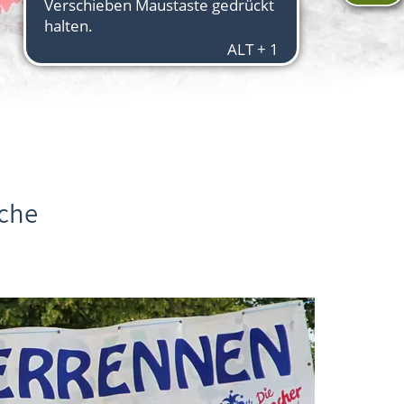
che
Warnemünder Woche: Waschzuberrennen