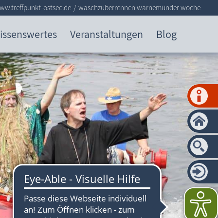
ww.treffpunkt-ostsee.de
waschzuberrennen warnemünder woche
issenswertes
Veranstaltungen
Blog