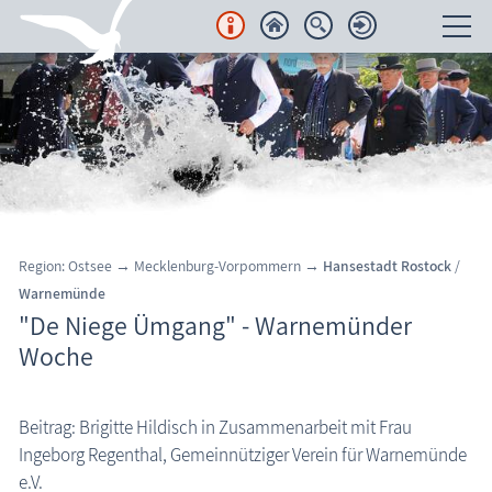
Unterkünfte
Regionales
Urlaubsorte
Karten
Region:
Ostsee → Mecklenburg-Vorpommern →
Hansestadt Rostock
/
Warnemünde
Freizeit
"De Niege Ümgang" - Warnemünder
Woche
Wissenswertes
Veranstaltungen
Beitrag: Brigitte Hildisch in Zusammenarbeit mit Frau
Ingeborg Regenthal, Gemeinnütziger Verein für Warnemünde
Warnemünder Woche: De Niege Ümgang
Blog
e.V.