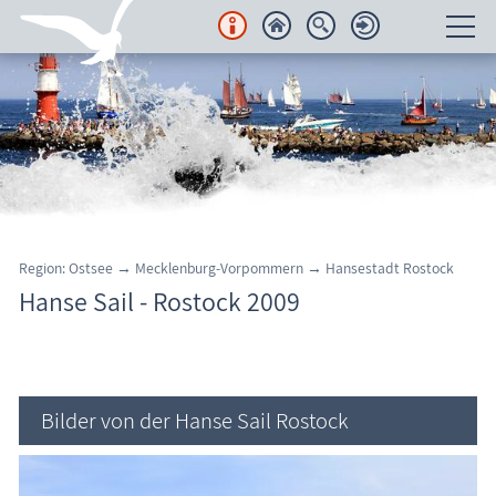
Unterkünfte
Regionales
Urlaubsorte
Karten
Region: Ostsee → Mecklenburg-Vorpommern → Hansestadt Rostock
Hanse Sail - Rostock 2009
Hansestadt Rostock - Hanse Sail
Freizeit
Wissenswertes
Bilder von der Hanse Sail Rostock
Veranstaltungen
Blog