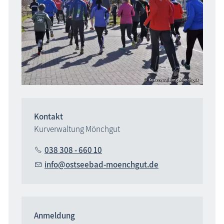
Kontakt
Kurverwaltung Mönchgut
038 308 - 660 10
nf
sts
b
d-m
nchg
t
d
Anmeldung