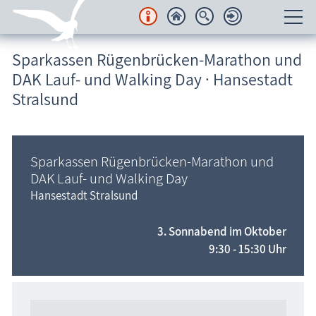
Sparkassen Rügenbrücken-Marathon und
Unterkünfte
DAK Lauf- und Walking Day · Hansestadt
Regionales
Stralsund
Urlaubsorte
Sparkassen Rügenbrücken-Marathon und
Karten
DAK Lauf- und Walking Day
Hansestadt Stralsund
Freizeit
3. Sonnabend im Oktober
Wissenswertes
9:30 - 15:30 Uhr
Veranstaltungen
Blog