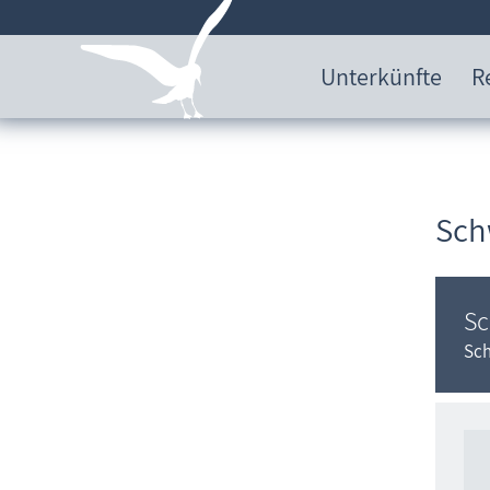
Unterkünfte
R
Sch
Sc
Sch