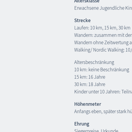
Altersklasse
Erwachsene Jugendliche Kin
Strecke
Laufen: 10 km, 15 km, 30 km
Wandern: zusammen mit den 
Wandern ohne Zeitwertung a
Walking/ Nordic Walking: 10
Altersbeschränkung
10 km: keine Beschränkung
15 km: 16 Jahre
30 km: 18 Jahre
Kinder unter 10 Jahren: Tei
Höhenmeter
Anfangs eben, später stark h
Ehrung
Siegerpreise, Urkunde