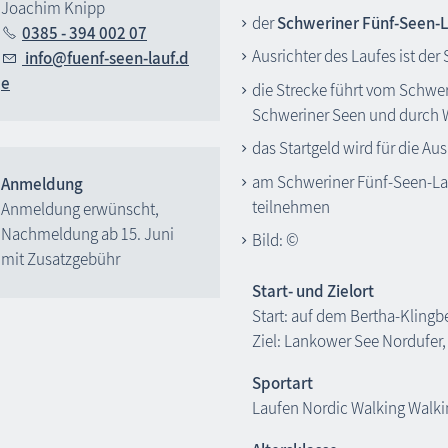
Joachim Knipp
der
Schweriner Fünf-Seen-
0385 - 394 002 07
Ausrichter des Laufes ist der
nf
f
nf-s
n-l
f
d
die Strecke führt vom Schwer
Schweriner Seen und durch 
das Startgeld wird für die Au
am Schweriner Fünf-Seen-La
Anmeldung
teilnehmen
Anmeldung erwünscht,
Nachmeldung ab 15. Juni
Bild: ©
mit Zusatzgebühr
Start- und Zielort
Start: auf dem Bertha-Klingb
Ziel: Lankower See Nordufer
Sportart
Laufen Nordic Walking Walk