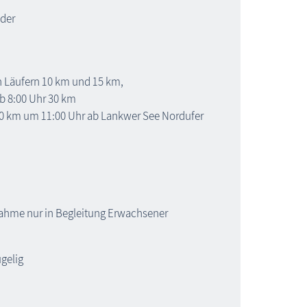
der
Läufern 10 km und 15 km,
b 8:00 Uhr 30 km
,0 km um 11:00 Uhr ab Lankwer See Nordufer
lnahme nur in Begleitung Erwachsener
ügelig