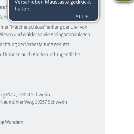
Lauf
findet seit 1985 statt
 Schweriner Fünf-seen-Lauf e. V.
iner "Märchenschloss" entlang der Ufer von
Wiesen und Wälder sowie Kleingartenanlagen
srichtung der Veranstaltung genutzt
uf können auch Kinder und Jugentliche
erg Platz, 19053 Schwerin
, Neumühler Weg, 19057 Schwerin
ing Wandern