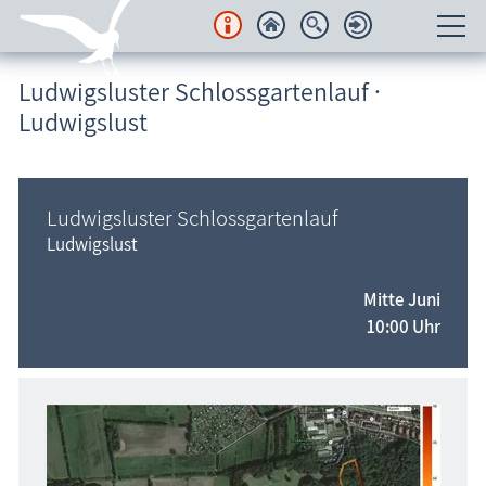
Ludwigsluster Schlossgartenlauf ·
Unterkünfte
Ludwigslust
Regionales
Urlaubsorte
Ludwigsluster Schlossgartenlauf
Ludwigslust
Karten
Mitte Juni
Freizeit
10:00 Uhr
Wissenswertes
Veranstaltungen
Blog