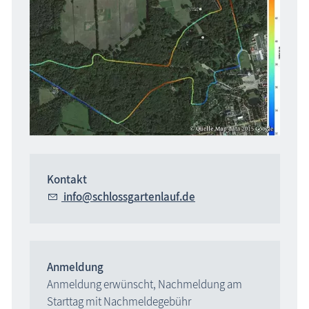
Kontakt
nf
schl
ssg
rt
nl
f
d
Anmeldung
Anmeldung erwünscht, Nachmeldung am
Starttag mit Nachmeldegebühr