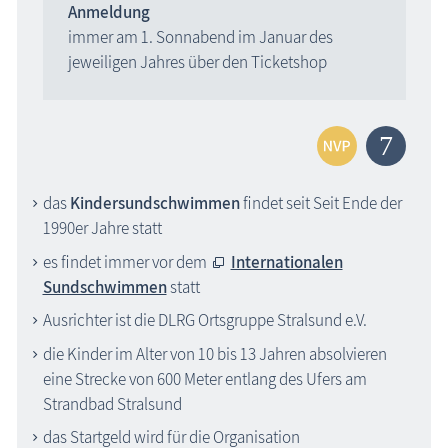
Anmeldung
immer am 1. Sonnabend im Januar des
jeweiligen Jahres über den Ticketshop
das
Kindersundschwimmen
findet
seit
Seit Ende der
1990er Jahre statt
es findet immer vor dem
Internationalen
Sundschwimmen
statt
Ausrichter ist die
DLRG Ortsgruppe Stralsund e.V.
die Kinder im Alter von 10 bis 13 Jahren absolvieren
eine Strecke von 600 Meter entlang des
Ufers am
Strandbad Stralsund
das Startgeld wird
für die Organisati
on