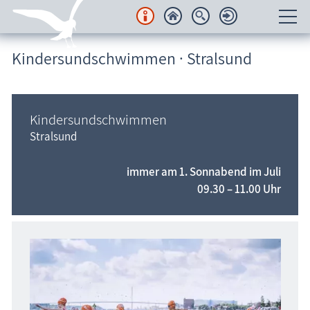
Kindersundschwimmen · Stralsund
Unterkünfte
Regionales
Kindersundschwimmen
Urlaubsorte
Stralsund
Karten
immer am 1. Sonnabend im Juli
09.30 – 11.00 Uhr
Freizeit
Wissenswertes
Veranstaltungen
Blog