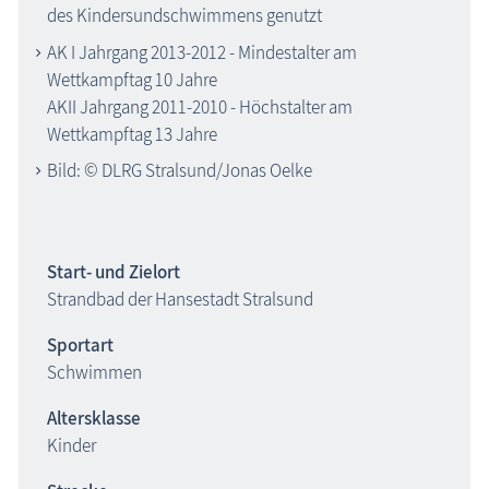
des
Kinders
undschwimmens
genutzt
AK I
Jahrgang 2013
-
2012
-
Mindestalter am
Wettkampftag 10 Jahre
AKII Jahrgang 2011
-
2010
-
Höchstalter am
Wettkampftag 13 Jahre
Bild:
©
DLRG
Stralsund/Jonas Oelke
Start- und Zielort
Strandbad der Hansestadt Stralsund
Sportart
Schwimmen
Altersklasse
Kinder