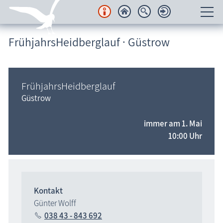
FrühjahrsHeidberglauf · Güstrow
Unterkünfte
Regionales
FrühjahrsHeidberglauf
Urlaubsorte
Güstrow
Karten
immer am 1. Mai
10:00 Uhr
Freizeit
Wissenswertes
Veranstaltungen
Kontakt
Günter Wolff
Blog
038 43 - 843 692