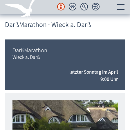
DarßMarathon · Wieck a. Darß
Unterkünfte
Regionales
DarßMarathon
Urlaubsorte
Wieck a. Darß
Karten
letzter Sonntag im April
9:00 Uhr
Freizeit
Wissenswertes
Veranstaltungen
Blog