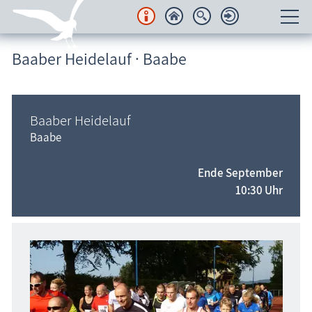
Baaber Heidelauf · Baabe
Unterkünfte
Regionales
Baaber Heidelauf
Urlaubsorte
Baabe
Karten
Ende September
10:30 Uhr
Freizeit
Wissenswertes
Veranstaltungen
Blog