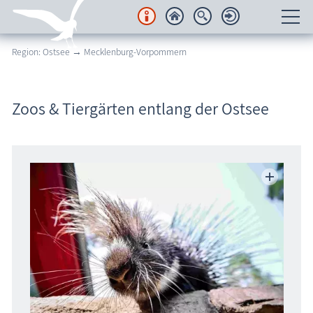
Region: Ostsee → Mecklenburg-Vorpommern
Unterkünfte
Regionales
Zoos & Tiergärten entlang der Ostsee
Urlaubsorte
Karten
Freizeit
Wissenswertes
Veranstaltungen
Blog