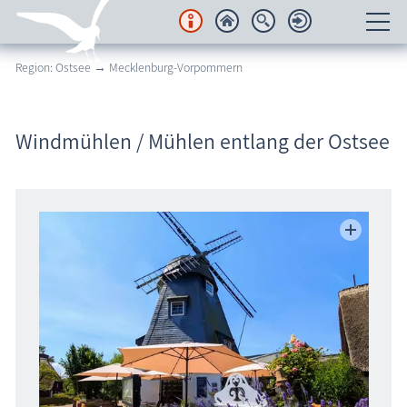
Region: Ostsee → Mecklenburg-Vorpommern
Unterkünfte
Regionales
Windmühlen / Mühlen entlang der Ostsee
Urlaubsorte
Karten
Freizeit
Wissenswertes
Veranstaltungen
Blog