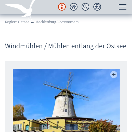
Region: Ostsee → Mecklenburg-Vorpommern
Unterkünfte
Regionales
Windmühlen / Mühlen entlang der Ostsee
Urlaubsorte
Karten
Freizeit
Wissenswertes
Veranstaltungen
Blog