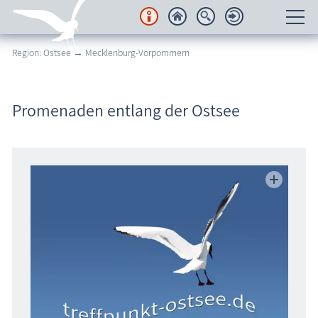
Region: Ostsee → Mecklenburg-Vorpommern
Unterkünfte
Regionales
Promenaden entlang der Ostsee
Urlaubsorte
Karten
Freizeit
Wissenswertes
Veranstaltungen
Blog