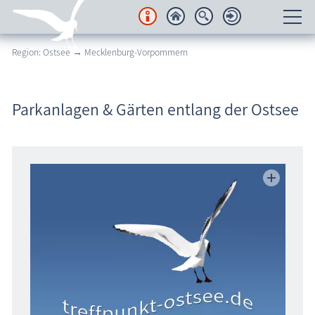
Region: Ostsee → Mecklenburg-Vorpommern
Unterkünfte
Regionales
Parkanlagen & Gärten entlang der Ostsee
Urlaubsorte
Karten
Freizeit
Wissenswertes
Veranstaltungen
Blog