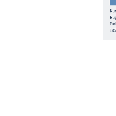
Kur
Rü
Par
185