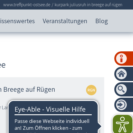
www.treffpunkt-ostsee.de
kurpark juliusruh in breege auf rügen
issenswertes
Veranstaltungen
Blog
ee
in Breege auf Rügen
r Lancken