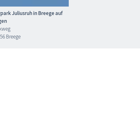
park Juliusruh in Breege auf
gen
kweg
56 Breege