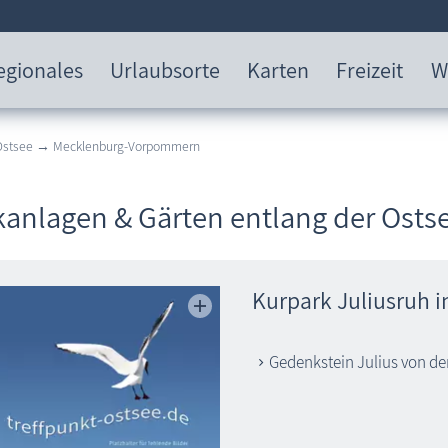
egionales
Urlaubsorte
Karten
Freizeit
W
 Ostsee → Mecklenburg-Vorpommern
kanlagen & Gärten entlang der Osts
Kurpark Juliusruh 
Gedenkstein Julius von de