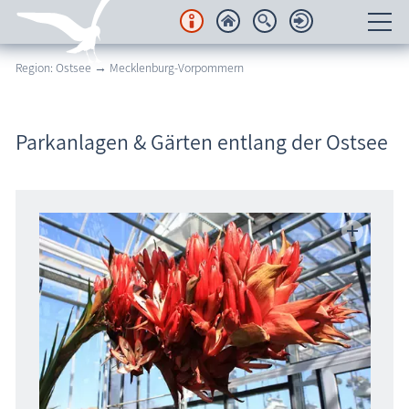
Region: Ostsee → Mecklenburg-Vorpommern
Unterkünfte
Regionales
Parkanlagen & Gärten entlang der Ostsee
Urlaubsorte
Karten
Freizeit
Wissenswertes
Veranstaltungen
Blog