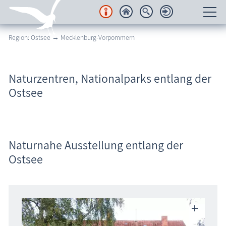
Region: Ostsee → Mecklenburg-Vorpommern
Unterkünfte
Regionales
Naturzentren, Nationalparks entlang der
Ostsee
Urlaubsorte
Karten
Freizeit
Naturnahe Ausstellung entlang der
Ostsee
Wissenswertes
Veranstaltungen
Blog