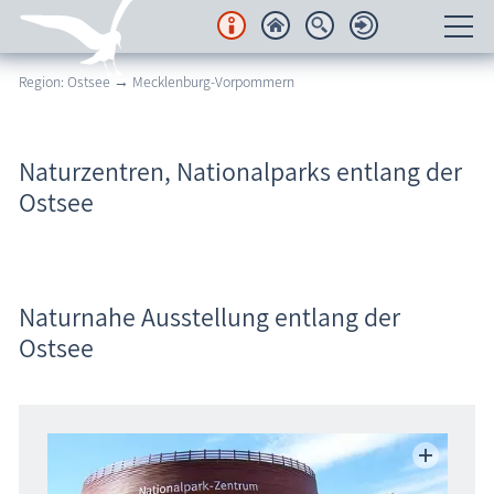
Region: Ostsee → Mecklenburg-Vorpommern
Unterkünfte
Regionales
Naturzentren, Nationalparks entlang der
Ostsee
Urlaubsorte
Karten
Freizeit
Naturnahe Ausstellung entlang der
Ostsee
Wissenswertes
Veranstaltungen
Blog