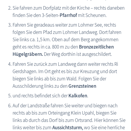
Sie fahren zum Dorfplatz mit der Kirche – rechts daneben
finden Sie den 3-Seiten-
Pfarrhof
mit Scheunen.
Barrierefreiheit im Ostseeurlaub auf Fischland-Darß-Zingst
Fahren Sie geradeaus weiter zum Lohmer See, rechts
folgen Sie dem Pfad zum Lohmer Landweg. Dort fahren
Urlaub mit Handicap
Sie links ca. 1,5 km. Oben auf dem Berg angekommen
geht es rechts in ca. 800 m zu den
Bronzezeitlichen
Hügelgräbern.
Der Weg dorthin ist ausgeschildert.
Fahren Sie zurück zum Landweg dann weiter rechts Ri
Gerdshagen. Im Ort geht es bis zur Kreuzung und dort
biegen Sie links ab bis zum Wald. Folgen Sie der
Ausschilderung links zu den
Grenzsteinen
und rechts befindet sich der
Kalkofen
.
Auf der Landstraße fahren Sie weiter und biegen nach
rechts ab bis zum Orteingang Klein Upahl, biegen Sie
links ab durch das Dorf bis zum Ortsrand. Hier können Sie
links weiter bis zum
Aussichtsturm,
wo Sie eine herrliche