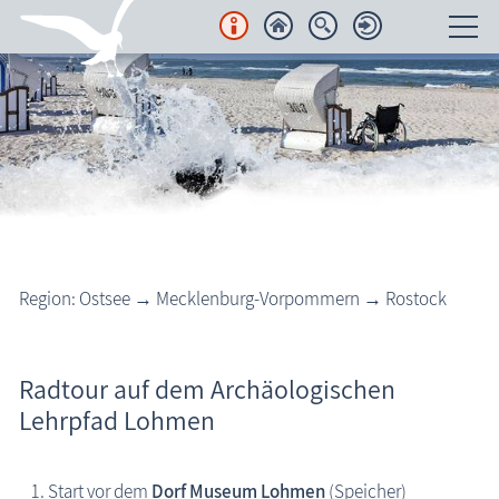
Unterkünfte
Regionales
Urlaubsorte
Karten
Region: Ostsee → Mecklenburg-Vorpommern → Rostock
Freizeit
Urlaub mit Handicap
Wissenswertes
Radtour auf dem Archäologischen
Lehrpfad Lohmen
Veranstaltungen
Blog
Start vor dem
Dorf Museum Lohmen
(Speicher)