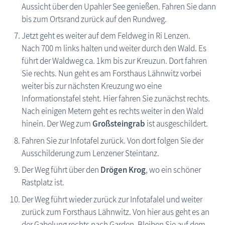
Aussicht über den Upahler See genießen. Fahren Sie dann
bis zum Ortsrand zurück auf den Rundweg.
Jetzt geht es weiter auf dem Feldweg in Ri Lenzen.
Nach 700 m links halten und weiter durch den Wald. Es
führt der Waldweg ca. 1km bis zur Kreuzun. Dort fahren
Sie rechts. Nun geht es am Forsthaus Lähnwitz vorbei
weiter bis zur nächsten Kreuzung wo eine
Informationstafel steht. Hier fahren Sie zunächst rechts.
Nach einigen Metern geht es rechts weiter in den Wald
hinein. Der Weg zum
Großsteingrab
ist ausgeschildert.
Fahren Sie zur Infotafel zurück. Von dort folgen Sie der
Ausschilderung zum Lenzener Steintanz.
Der Weg führt über den
Drögen Krog
, wo ein schöner
Rastplatz ist.
Der Weg führt wieder zurück zur Infotafalel und weiter
zurück zum Forsthaus Lähnwitz. Von hier aus geht es an
der Gabelung rechts nach Garden. Bleiben Sie auf dem