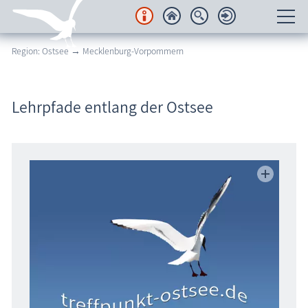
Region: Ostsee → Mecklenburg-Vorpommern
Unterkünfte
Regionales
Lehrpfade entlang der Ostsee
Urlaubsorte
Karten
Freizeit
Wissenswertes
Veranstaltungen
Blog