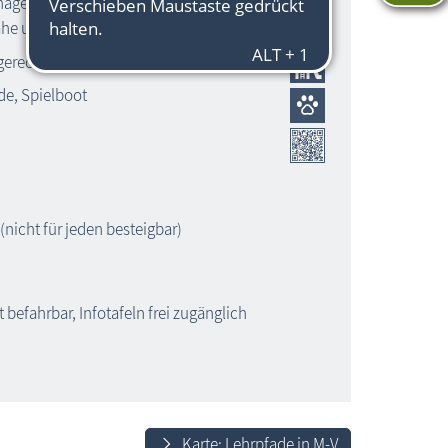
hagen befindet sich in einem Wäldchen
ähe und ist von 4 Seiten begehbar
gerechte Informationen beidseitig
de, Spielboot
nicht für jeden besteigbar)
befahrbar, Infotafeln frei zugänglich
Karte: Lehrpfade in M-V