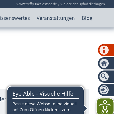
www.treffpunkt-ostsee.de
walderlebnispfad dierhagen
issenswertes
Veranstaltungen
Blog
Dierhagen