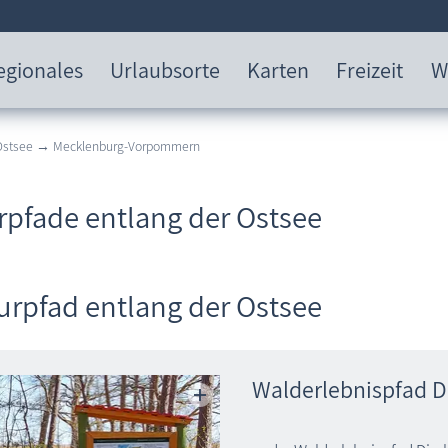
egionales
Urlaubsorte
Karten
Freizeit
W
 Ostsee → Mecklenburg-Vorpommern
rpfade entlang der Ostsee
urpfad entlang der Ostsee
Walderlebnispfad 