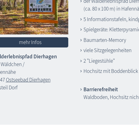
der Walderlebnispfad Dier
(ca. 80 x 100 m) in Hafenn
5 Informationstafeln, kind
Spielgeräte: Kletterpyrami
Baumarten-Memory
mehr Infos
viele Sitzgelegenheiten
derlebnispfad Dierhagen
2 "Liegestühle"
Wäldchen /
Hochsitz mit Boddenblick (
fennähe
347
Ostseebad Dierhagen
steil Dorf
Barrierefreiheit
Waldboden, Hochsitz nicht 