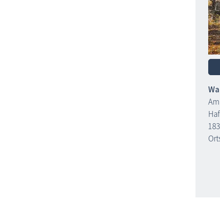
Wal
Am 
Ha
18
Ort