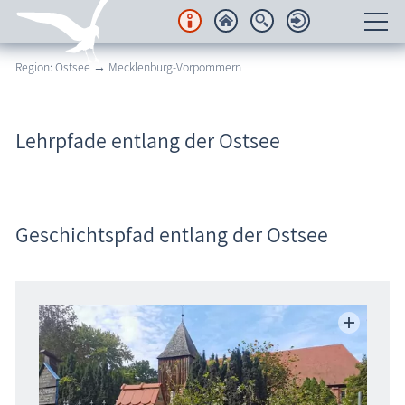
Region: Ostsee → Mecklenburg-Vorpommern
Unterkünfte
Regionales
Lehrpfade entlang der Ostsee
Urlaubsorte
Karten
Geschichtspfad entlang der Ostsee
Freizeit
Wissenswertes
Veranstaltungen
Blog